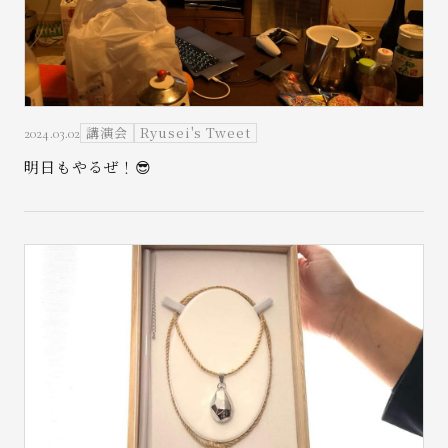
講演会
Ryusei's Tweet
2024.03.02
お問い合わせ
明日もやるぜ！😎