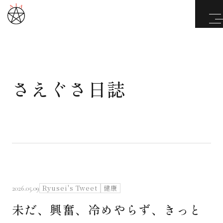
さえぐさ日誌
武道と医道
さえぐさ誠という漢
カタカムナ製品
さえぐさ日誌
Ryusei's Tweet
健康
2026.05.09
未だ、興奮、冷めやらず、きっと
映像庫