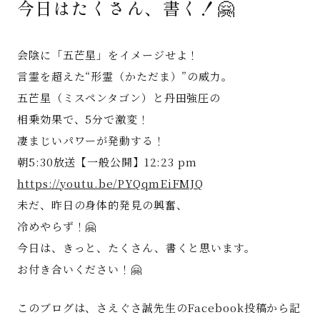
今日はたくさん、書く！🤗
著書
会陰に「五芒星」をイメージせよ！
Godo AIAとは
言霊を超えた“形霊（かただま）”の威力。
五芒星（ミスペンタゴン）と丹田強圧の
お知らせ
相乗効果で、5分で激変！
凄まじいパワーが発動する！
特定商取引法に基づく表記
朝5:30放送【一般公開】12:23 pm
https://youtu.be/PYQqmEiFMJQ
未だ、昨日の身体的発見の興奮、
冷めやらず！🤗
今日は、きっと、たくさん、書くと思います。
お付き合いください！🤗
このブログは、さえぐさ誠先生のFacebook投稿から記