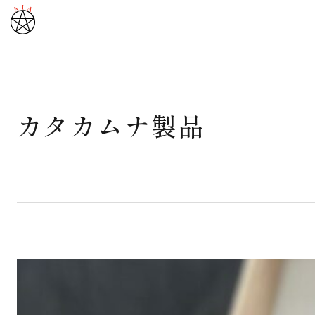
カタカムナ製品
武道と医道
さえぐさ誠という漢
カタカムナ製品
さえぐさ日誌
映像庫