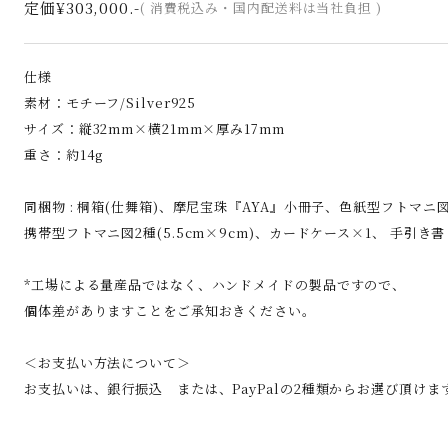
定価¥303,000.-
( 消費税込み・国内配送料は当社負担 )
仕様
素材：モチーフ/Silver925
サイズ：縦32mm×横21mm×厚み17mm
重さ：約14g
同梱物 : 桐箱(仕舞箱)、摩尼宝珠『AYA』小冊子、色紙型フトマニ図2種
携帯型フトマニ図2種(5.5cm×9cm)、カードケース×1、 手引き
*工場による量産品ではなく、ハンドメイドの製品ですので、
個体差がありますことをご承知おきください。
＜お支払い方法について＞
お支払いは、銀行振込 または、PayPalの2種類からお選び頂けま