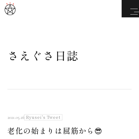
さえぐさ日誌
武道と医道
さえぐさ誠という漢
カタカムナ製品
さえぐさ日誌
Ryusei's Tweet
2021.05.26
老化の始まりは屈筋から😎
映像庫