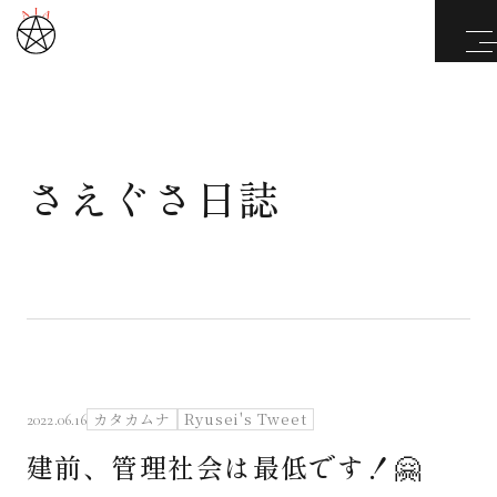
さえぐさ日誌
武道と医道
さえぐさ誠という漢
カタカムナ製品
さえぐさ日誌
カタカムナ
Ryusei's Tweet
2022.06.16
建前、管理社会は最低です！🤗
映像庫