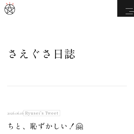
さえぐさ日誌
武道と医道
さえぐさ誠という漢
カタカムナ製品
さえぐさ日誌
Ryusei's Tweet
2026.06.16
ちと、恥ずかしい！🤗
映像庫