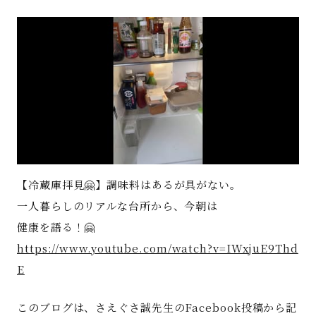
著書
Godo AIAとは
お知らせ
特定商取引法に基づく表記
【冷蔵庫拝見🤗】調味料はあるが具がない。
一人暮らしのリアルな台所から、今朝は
健康を語る！🤗
https://www.youtube.com/watch?v=IWxjuE9Thd
E
このブログは、さえぐさ誠先生のFacebook投稿から記