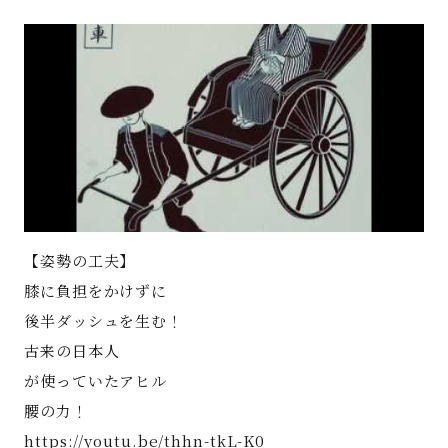
著書
Godo AIAとは
お知らせ
特定商取引法に基づく表記
【姿勢の工夫】
膝に負担をかけずに
後半ダッシュを生む！
古来の日本人
が使っていたアヒル
腰の力！
https://youtu.be/thhn-tkL-K0