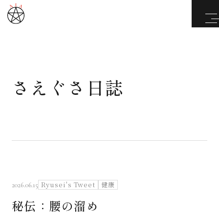
さえぐさ日誌
武道と医道
さえぐさ誠という漢
カタカムナ製品
さえぐさ日誌
Ryusei's Tweet
健康
2026.06.15
秘伝：腰の溜め
映像庫