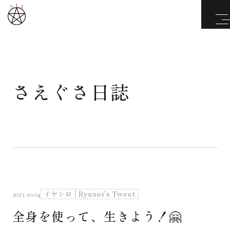
さえぐさ日誌
武道と医道
さえぐさ誠という漢
カタカムナ製品
さえぐさ日誌
イヤシロ
Ryusei's Tweet
2023.10.04
全身を使って、生きよう！🤗
映像庫