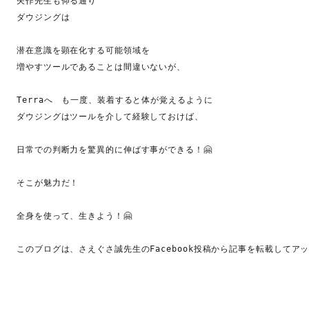
矢作先生も仰る通り

ダウジングは

潜在意識を顕在化する可能領域を

増やすツールであることは間違いないが、

Terraへ　も一度、装着すると体が覚えるように

ダウジングはツールを介して経験しておけば、

日常での判断力を驚異的に伸ばす事ができる！🤗

そこが魅力だ！

全身を使って、生きよう！🤗

このブログは、さえぐさ誠先生のFacebook投稿から記事を転載してア