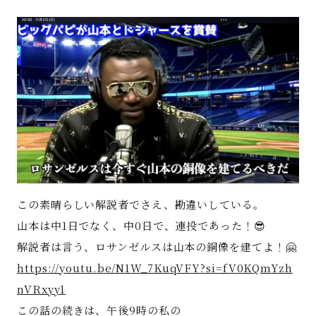
著書
Godo AIAとは
お知らせ
特定商取引法に基づく表記
この素晴らしい解説者でさえ、勘違いしている。
山本は中1日でなく、中0日で、連投であった！😎
解説者は言う、ロサンゼルスは山本の銅像を建てよ！🤗
https://youtu.be/N1W_7KuqVFY?si=fV0KQmYzh
nVRxyy1
この話の続きは、午後9時の私の