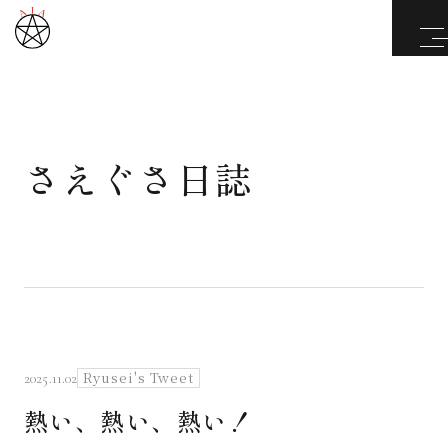
さえぐさ日誌
武道と医道
さえぐさ誠という漢
カタカムナ製品
さえぐさ日誌
Ryusei's Tweet
2025.11.02
熱い、熱い、熱い！
映像庫