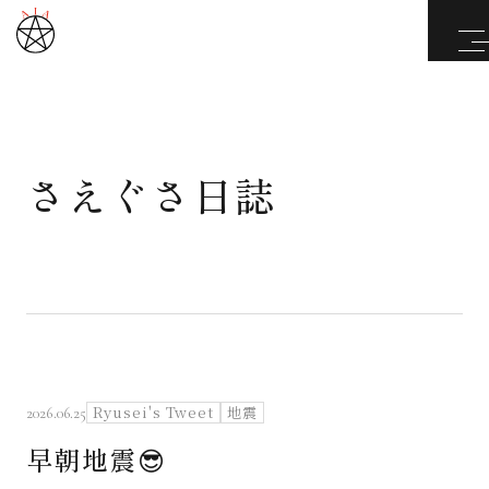
さえぐさ日誌
武道と医道
さえぐさ誠という漢
カタカムナ製品
さえぐさ日誌
Ryusei's Tweet
地震
2026.06.25
早朝地震😎
映像庫