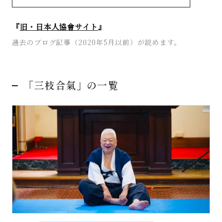
著書
『
旧・日本人協會サイト
』
過去のブログ記事（2020年5月以前）が読めます。
Godo AIAとは
お知らせ
「三枝合氣」の一覧
特定商取引法に基づく表記