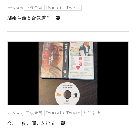
三枝合氣
Ryusei's Tweet
2026.01.25
結婚生活と合気道？！🥷
三枝合氣
Ryusei's Tweet
お知らせ
2026.01.25
今、一度、問いかける！🥷