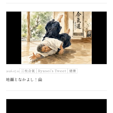
三枝合氣
Ryusei's Tweet
健康
2026.07.11
地面となかよし！🤗