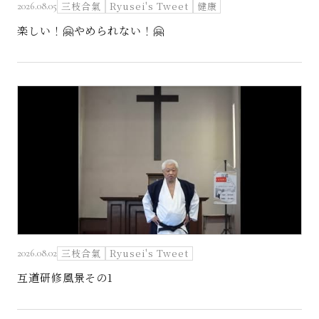
三枝合氣
Ryusei's Tweet
健康
2026.08.05
楽しい！🤗やめられない！🤗
三枝合氣
Ryusei's Tweet
2026.08.02
互道研修風景その1