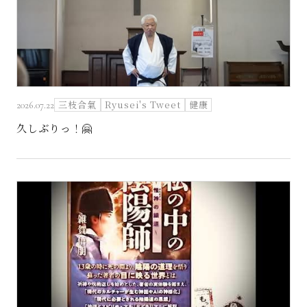
お問い合わせ
三枝合氣
Ryusei's Tweet
健康
2026.07.22
久しぶりっ！🤗