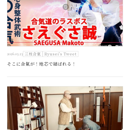
三枝合氣
Ryusei's Tweet
2026.03.23
そこに合氣が！地芯で結ばれる！