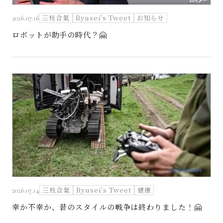
三枝合氣
Ryusei's Tweet
お知らせ
2026.07.16
ロボットが助手の時代？🤗
三枝合氣
Ryusei's Tweet
健康
2026.07.14
幸か不幸か、昔のスタイルの戦争は終わりました！🤗