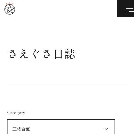
さえぐさ日誌
武道と医道
さえぐさ誠という漢
カタカムナ製品
さえぐさ日誌
Category
映像庫