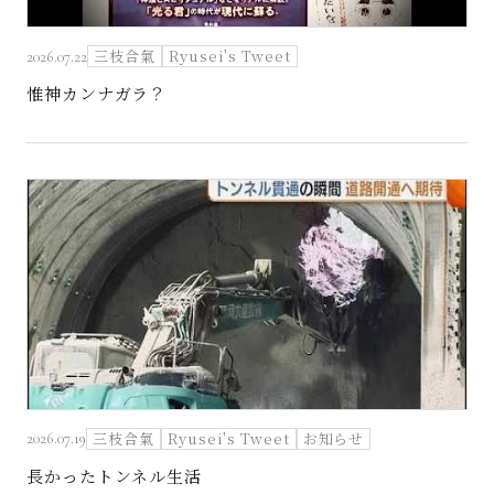
三枝合氣
Ryusei's Tweet
2026.07.22
惟神カンナガラ？
三枝合氣
Ryusei's Tweet
お知らせ
2026.07.19
長かったトンネル生活