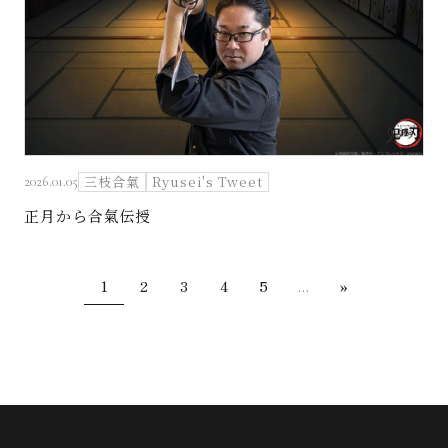
三枝合氣
Ryusei's Tweet
2026.01.05
正月から合氣伝授
1
2
3
4
5
...
»