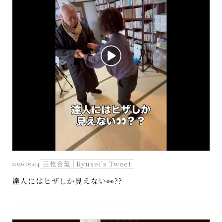
三枝合氣
Ryusei's Tweet
2026.05.04
達人にはヒザしか見えない👀??