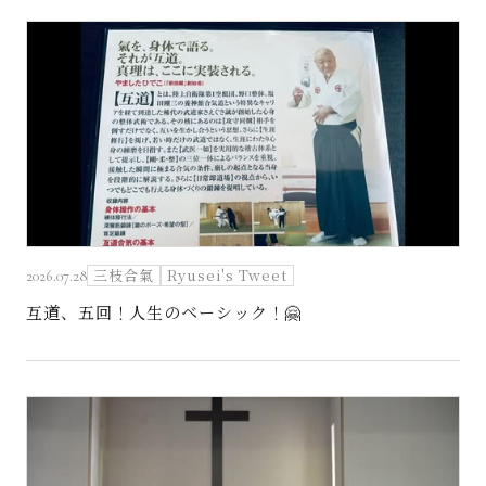
三枝合氣
Ryusei's Tweet
2026.07.28
互道、五回！人生のベーシック！🤗