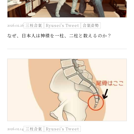
三枝合氣
Ryusei's Tweet
合氣姿勢
2026.02.26
なぜ、日本人は神様を一柱、二柱と数えるのか？
三枝合氣
Ryusei's Tweet
2026.02.14