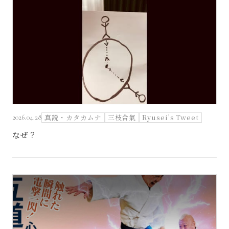
真説・カタカムナ
三枝合氣
Ryusei's Tweet
2026.04.28
なぜ？